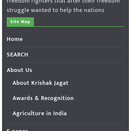
freedom fighters that after their freedom
struggle wanted to help the nations
Site Map
Home
SEARCH
About Us
About Krishak Jagat
Awards & Recognition
Agriculture in India