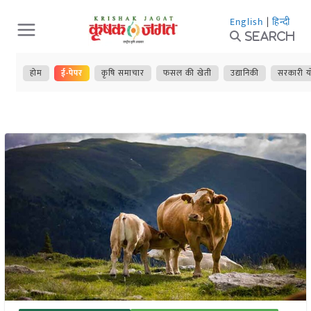
Skip
English
|
हिन्दी
to
Search
content
होम
ई-पेपर
कृषि समाचार
फसल की खेती
उद्यानिकी
सरकारी य