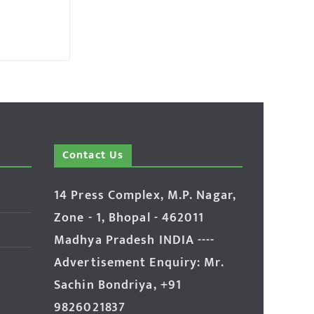
Contact Us
14 Press Complex, M.P. Nagar,
Zone - 1, Bhopal - 462011
Madhya Pradesh INDIA ----
Advertisement Enquiry: Mr.
Sachin Bondriya, +91
9826021837