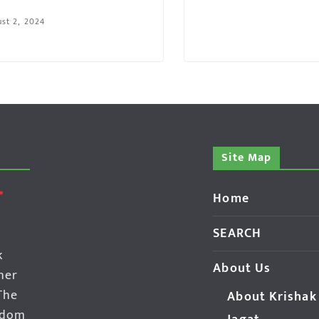
st 2, 2024
Site Map
Home
SEARCH
k
About Us
her
The
About Krishak
edom