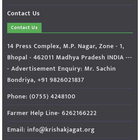
Contact Us
Contact Us
14 Press Complex, M.P. Nagar, Zone - 1,
Bhopal - 462011 Madhya Pradesh INDIA ---
- Advertisement Enquiry: Mr. Sachin
Bondriya, +91 9826021837
Phone: (0755) 4248100
Farmer Help Line- 6262166222
Email: info@krishakjagat.org