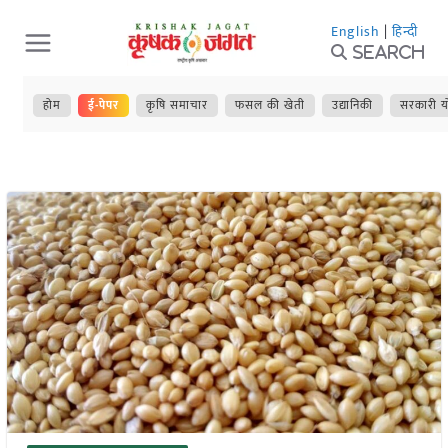
Skip
English
|
हिन्दी
to
Search
content
होम
ई-पेपर
कृषि समाचार
फसल की खेती
उद्यानिकी
सरकारी य