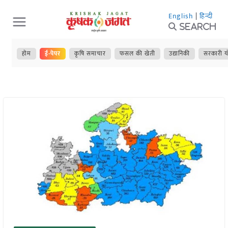
Skip
English
|
हिन्दी
to
Search
content
होम
ई-पेपर
कृषि समाचार
फसल की खेती
उद्यानिकी
सरकारी य