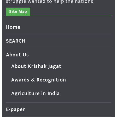
struggle wanted to help the nations
Site Map
Home
SEARCH
About Us
About Krishak Jagat
Awards & Recognition
Agriculture in India
E-paper