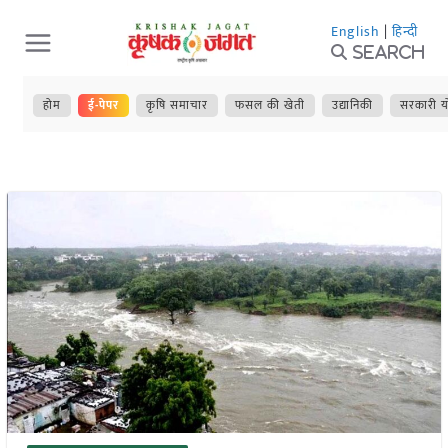
Skip
English
|
हिन्दी
to
Search
content
होम
ई-पेपर
कृषि समाचार
फसल की खेती
उद्यानिकी
सरकारी य