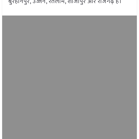
बुरहानपुर, उज्जैन, रतलाम, शाजापुर और राजगढ़ है।