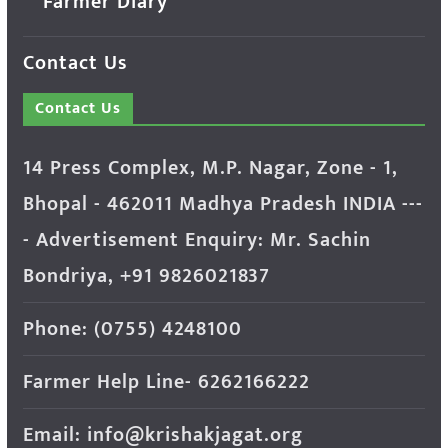
Farmer Diary
Contact Us
Contact Us
14 Press Complex, M.P. Nagar, Zone - 1,
Bhopal - 462011 Madhya Pradesh INDIA ---
- Advertisement Enquiry: Mr. Sachin
Bondriya, +91 9826021837
Phone: (0755) 4248100
Farmer Help Line- 6262166222
Email: info@krishakjagat.org