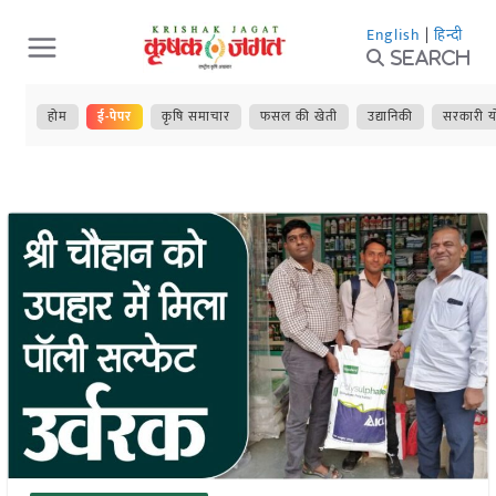
Skip
English
|
हिन्दी
to
Search
content
होम
ई-पेपर
कृषि समाचार
फसल की खेती
उद्यानिकी
सरकारी य