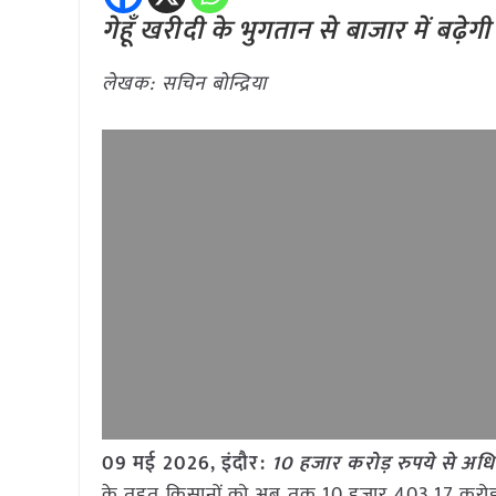
गेहूँ खरीदी के भुगतान से बाजार में बढ़ेग
लेखक: सचिन बोन्द्रिया
09 मई
2026,
इंदौर
:
10
हजार करोड़ रुपये से अध
के तहत किसानों को अब तक 10 हजार 403.17 करोड़ रु