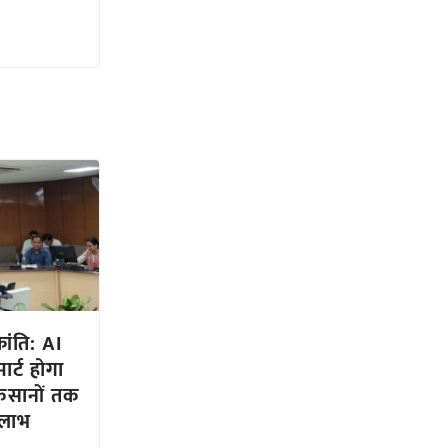
्रांति: AI
र्ट होगा
िसानों तक
 लाभ