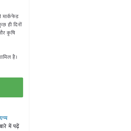
ी मार्कफेड
ुछ ही दिनों
और कृषि
शामिल है।
सएप्प
 में पढ़ें