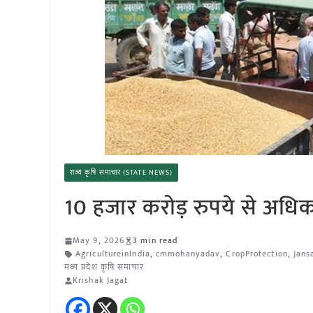
राज्य कृषि समाचार (STATE NEWS)
10 हजार करोड़ रुपये से अधि
May 9, 2026
3 min read
AgricultureinIndia
,
cmmohanyadav
,
CropProtection
,
Jan
मध्य प्रदेश कृषि समाचार
Krishak Jagat