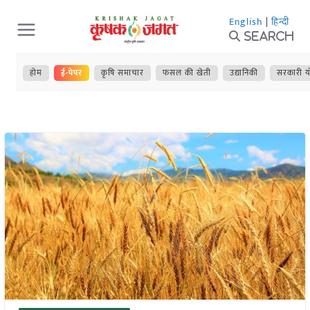
Skip
English
|
हिन्दी
to
Search
content
होम
ई-पेपर
कृषि समाचार
फसल की खेती
उद्यानिकी
सरकारी य