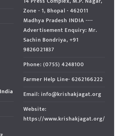
14 Press Complex, M.P. Nagar,
Zone - 1, Bhopal - 462011
Madhya Pradesh INDIA ----
Advertisement Enquiry: Mr.
Sachin Bondriya, +91
9826021837
Phone: (0755) 4248100
Farmer Help Line- 6262166222
 India
Email: info@krishakjagat.org
Website:
https://www.krishakjagat.org/