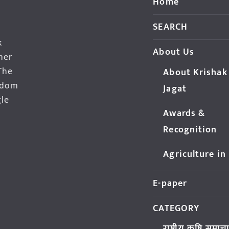
Home
SEARCH
k
About Us
her
The
About Krishak
edom
Jagat
gle
Awards &
Recognition
Agriculture in
E-paper
CATEGORY