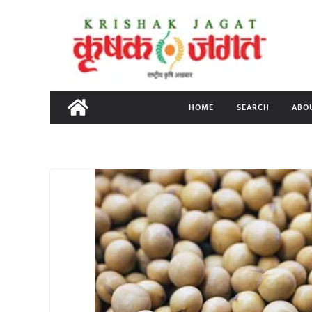
Skip
to
content
HOME
SEARCH
ABO