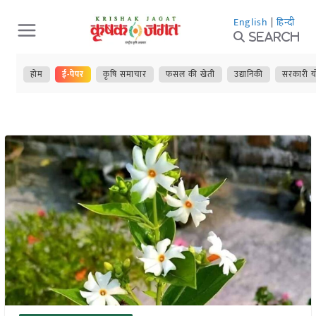
Skip
English
|
हिन्दी
to
Search
content
होम
ई-पेपर
कृषि समाचार
फसल की खेती
उद्यानिकी
सरकारी य