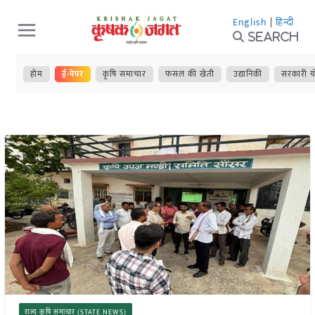
Skip
English
|
हिन्दी
to
Search
content
होम
ई-पेपर
कृषि समाचार
फसल की खेती
उद्यानिकी
सरकारी य
राज्य कृषि समाचार (STATE NEWS)