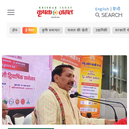
Skip
English
|
हिन्दी
to
Search
content
होम
ई-पेपर
कृषि समाचार
फसल की खेती
उद्यानिकी
सरकारी य