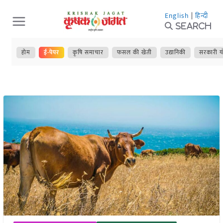
Skip
English
|
हिन्दी
to
Search
content
होम
ई-पेपर
कृषि समाचार
फसल की खेती
उद्यानिकी
सरकारी य