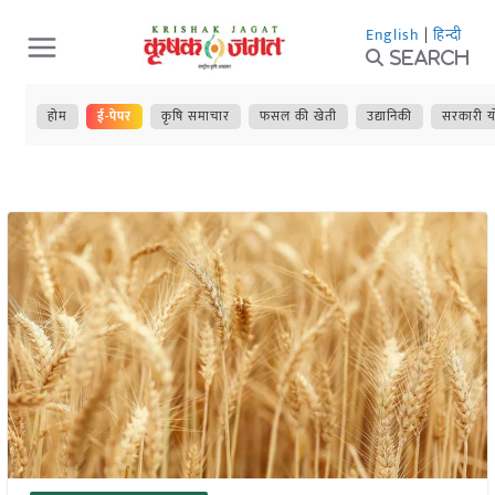
Skip
English
|
हिन्दी
to
Search
content
होम
ई-पेपर
कृषि समाचार
फसल की खेती
उद्यानिकी
सरकारी य