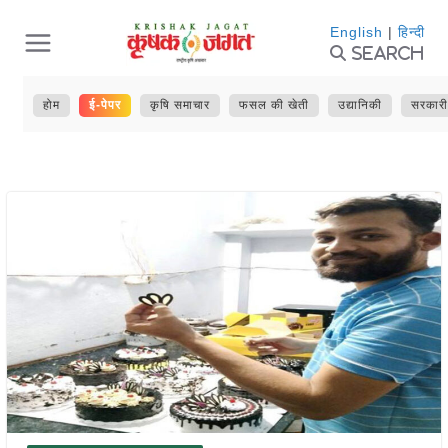
Skip
English
|
हिन्दी
Search
to
content
होम
ई-पेपर
कृषि समाचार
फसल की खेती
उद्यानिकी
सरकारी