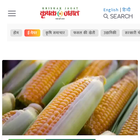
Skip
English
|
हिन्दी
to
Search
content
होम
ई-पेपर
कृषि समाचार
फसल की खेती
उद्यानिकी
सरकारी य