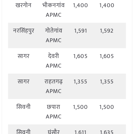
खरगोन
भीकनगांव
1,400
1,400
1,
APMC
नरसिंहपुर
गोतेगांव
1,591
1,592
1,
APMC
सागर
देवरी
1,605
1,605
1,
APMC
सागर
राहतगढ़
1,355
1,355
1,
APMC
सिवनी
छपारा
1,500
1,500
1,
APMC
सिवनी
घंसौर
1,611
1,635
1,