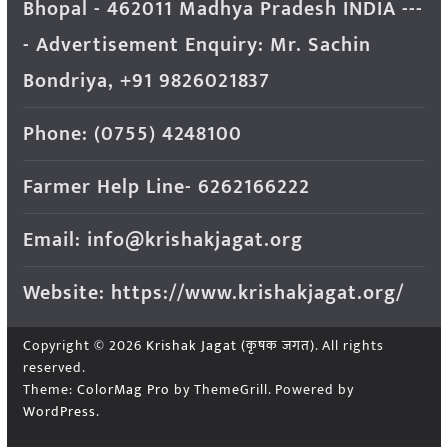
Bhopal - 462011 Madhya Pradesh INDIA ---
- Advertisement Enquiry: Mr. Sachin
Bondriya, +91 9826021837
Phone: (0755) 4248100
Farmer Help Line- 6262166222
Email: info@krishakjagat.org
Website: https://www.krishakjagat.org/
Copyright © 2026
Krishak Jagat (कृषक जगत)
. All rights
reserved.
Theme:
ColorMag Pro
by ThemeGrill. Powered by
WordPress
.