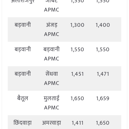
अलीराजपुर
जोबट
1,550
1,550
1,
APMC
बड़वानी
अंजड़
1,300
1,400
1,
APMC
बड़वानी
बड़वानी
1,550
1,550
1,
APMC
बड़वानी
सेंधवा
1,451
1,471
1,
APMC
बैतूल
मुलताई
1,650
1,659
1,
APMC
छिंदवाड़ा
अमरवाड़ा
1,411
1,650
1,