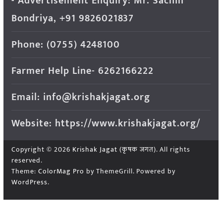
- Advertisement Enquiry: Mr. Sachin
Bondriya, +91 9826021837
Phone: (0755) 4248100
Farmer Help Line- 6262166222
Email: info@krishakjagat.org
Website: https://www.krishakjagat.org/
Copyright © 2026
Krishak Jagat (कृषक जगत)
. All rights
reserved.
Theme:
ColorMag Pro
by ThemeGrill. Powered by
WordPress
.