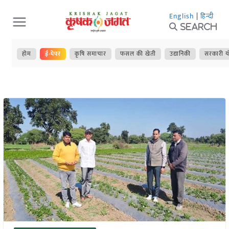
Skip
English
|
हिन्दी
to
Search
content
होम
ई-पेपर
कृषि समाचार
फसल की खेती
उद्यानिकी
सरकारी य