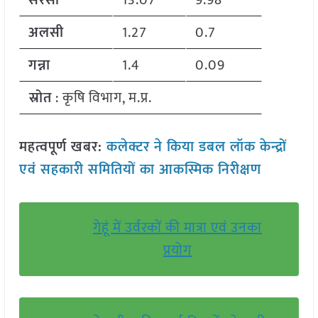
सरसों
13.07
9.98
अलसी
1.27
0.7
गन्ना
1.4
0.09

स्रोत
: कृषि विभाग, म.प्र.
महत्वपूर्ण खबर:
कलेक्टर ने किया डबल लॉक केन्द्रों
एवं सहकारी समितियों का आकस्मिक निरीक्षण
गेहूं में उर्वरकों की मात्रा एवं उनका
प्रयोग