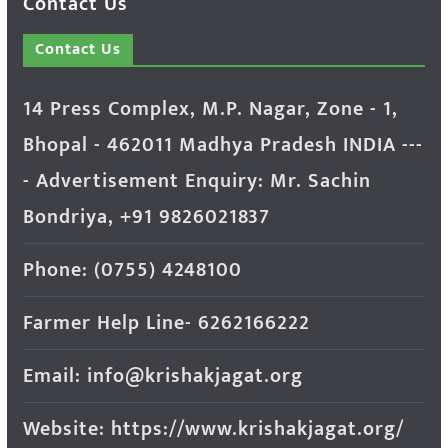
Contact Us
Contact Us
14 Press Complex, M.P. Nagar, Zone - 1,
Bhopal - 462011 Madhya Pradesh INDIA ---
- Advertisement Enquiry: Mr. Sachin
Bondriya, +91 9826021837
Phone: (0755) 4248100
Farmer Help Line- 6262166222
Email: info@krishakjagat.org
Website: https://www.krishakjagat.org/