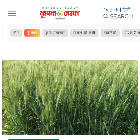
Skip
English
|
हिन्दी
to
Search
content
होम
ई-पेपर
कृषि समाचार
फसल की खेती
उद्यानिकी
सरकारी य