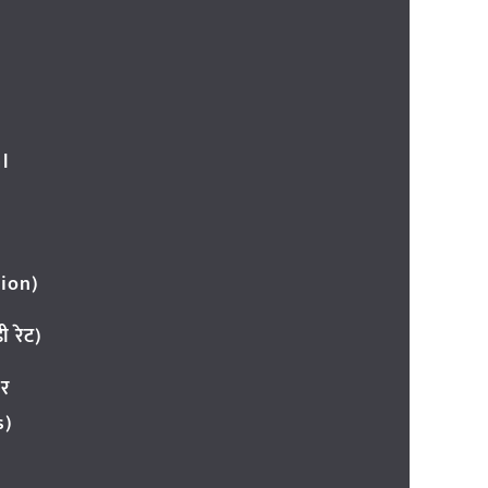
l
ion)
 रेट)
ार
s)