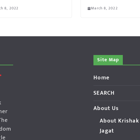
h 8, 2022
March 8, 2022
Site Map
Home
SEARCH
k
About Us
her
The
About Krishak
edom
Jagat
gle