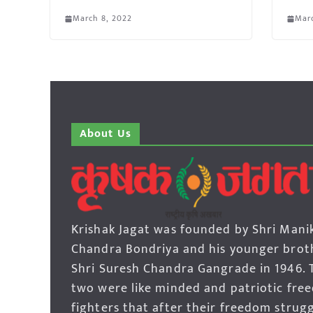
March 8, 2022
Marc
About Us
Krishak Jagat was founded by Shri Mani
Chandra Bondriya and his younger brot
Shri Suresh Chandra Gangrade in 1946. 
two were like minded and patriotic fre
fighters that after their freedom strug