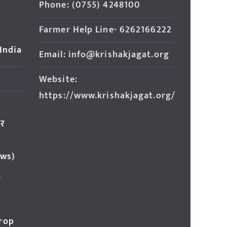
Phone: (0755) 4248100
Farmer Help Line- 6262166222
 India
Email: info@krishakjagat.org
Website:
https://www.krishakjagat.org/
ार
ews)
र
Crop