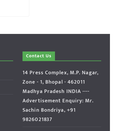
Contact Us
14 Press Complex, M.P. Nagar,
Zone - 1, Bhopal - 462011
Madhya Pradesh INDIA ----
Advertisement Enquiry: Mr.
Sachin Bondriya, +91
9826021837