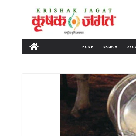
Skip
to
content
HOME
SEARCH
ABO