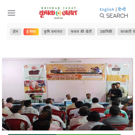
Skip
English
|
हिन्दी
to
Search
content
होम
ई-पेपर
कृषि समाचार
फसल की खेती
उद्यानिकी
सरकारी य