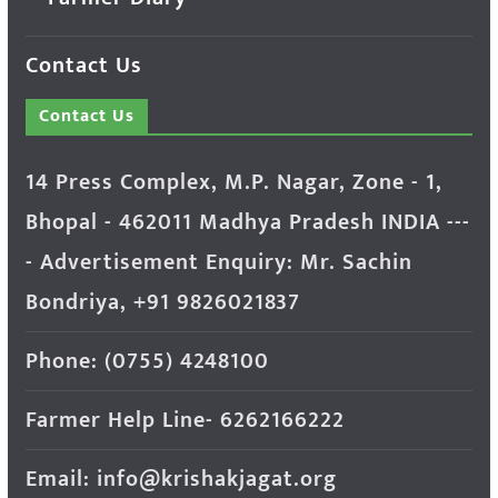
Contact Us
Contact Us
14 Press Complex, M.P. Nagar, Zone - 1,
Bhopal - 462011 Madhya Pradesh INDIA ---
- Advertisement Enquiry: Mr. Sachin
Bondriya, +91 9826021837
Phone: (0755) 4248100
Farmer Help Line- 6262166222
Email: info@krishakjagat.org