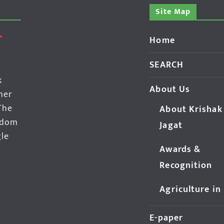
Site Map
Home
SEARCH
k
About Us
her
The
About Krishak
edom
Jagat
gle
Awards &
Recognition
Agriculture in
E-paper