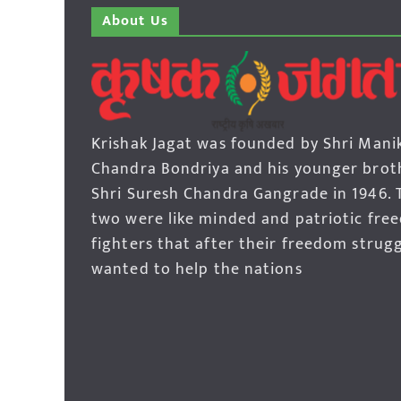
About Us
Krishak Jagat was founded by Shri Mani
Chandra Bondriya and his younger brot
Shri Suresh Chandra Gangrade in 1946. 
two were like minded and patriotic fre
fighters that after their freedom strug
wanted to help the nations