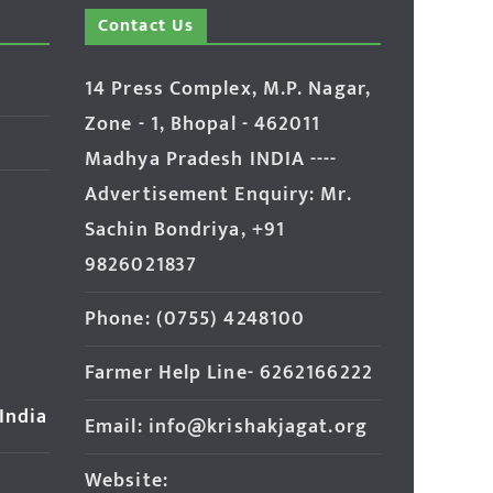
Contact Us
14 Press Complex, M.P. Nagar,
Zone - 1, Bhopal - 462011
Madhya Pradesh INDIA ----
Advertisement Enquiry: Mr.
Sachin Bondriya, +91
9826021837
Phone: (0755) 4248100
Farmer Help Line- 6262166222
 India
Email: info@krishakjagat.org
Website: