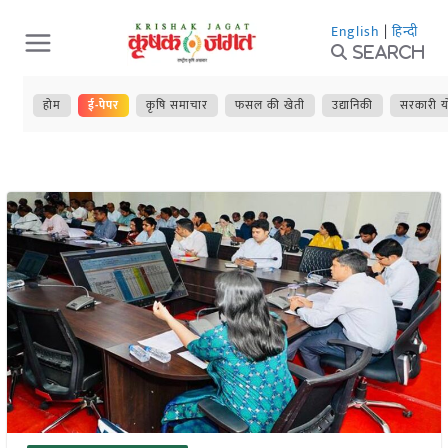
Skip
English
|
हिन्दी
to
Search
content
होम
ई-पेपर
कृषि समाचार
फसल की खेती
उद्यानिकी
सरकारी य