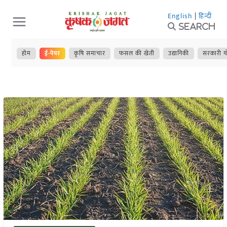
Skip
English
|
हिन्दी
to
Search
content
होम
ई-पेपर
कृषि समाचार
फसल की खेती
उद्यानिकी
सरकारी य