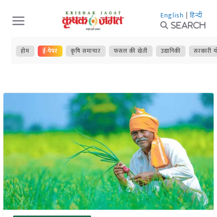
Skip
English
|
हिन्दी
to
Search
content
होम
ई-पेपर
कृषि समाचार
फसल की खेती
उद्यानिकी
सरकारी य