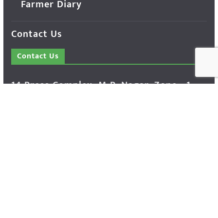
Farmer Diary
Contact Us
Contact Us
14 Press Complex, M.P. Nagar, Zone - 1,
Bhopal - 462011 Madhya Pradesh INDIA ---
- Advertisement Enquiry: Mr. Sachin
Bondriya, +91 9826021837
Phone: (0755) 4248100
Farmer Help Line- 6262166222
Email: info@krishakjagat.org