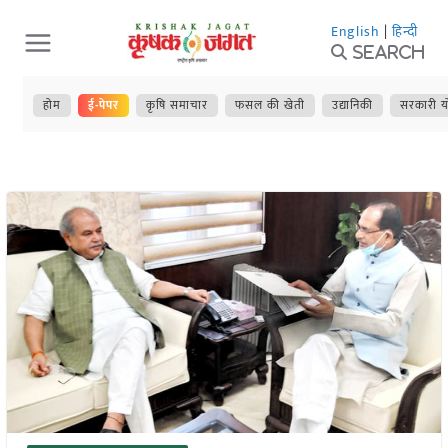
Skip
English
|
हिन्दी
to
Search
content
होम
ई-पेपर
कृषि समाचार
फसल की खेती
उद्यानिकी
सरकारी य