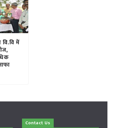
वि.वि में
बीज,
अधिक
ुनाफा
Contact Us