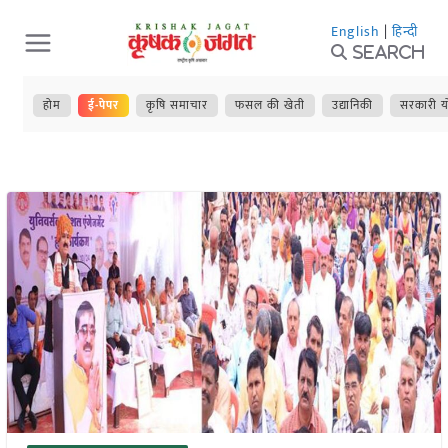
Skip
English
|
हिन्दी
to
Search
content
होम
ई-पेपर
कृषि समाचार
फसल की खेती
उद्यानिकी
सरकारी य