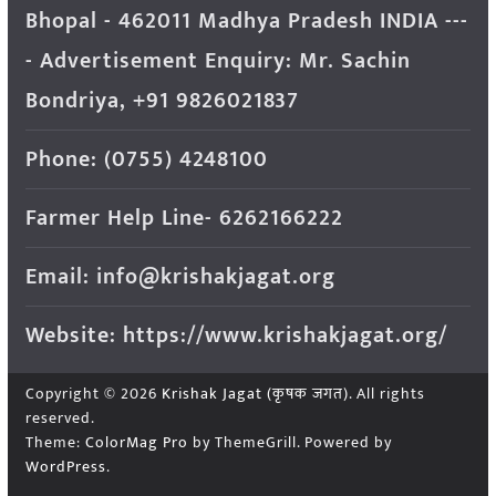
Bhopal - 462011 Madhya Pradesh INDIA ---
- Advertisement Enquiry: Mr. Sachin
Bondriya, +91 9826021837
Phone: (0755) 4248100
Farmer Help Line- 6262166222
Email: info@krishakjagat.org
Website: https://www.krishakjagat.org/
Copyright © 2026
Krishak Jagat (कृषक जगत)
. All rights
reserved.
Theme:
ColorMag Pro
by ThemeGrill. Powered by
WordPress
.