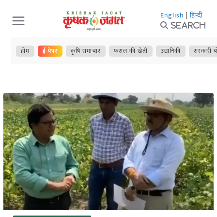
Skip
English
|
हिन्दी
to
Search
content
होम
ई-पेपर
कृषि समाचार
फसल की खेती
उद्यानिकी
सरकारी य