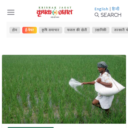
Skip
English
|
हिन्दी
to
Search
content
होम
ई-पेपर
कृषि समाचार
फसल की खेती
उद्यानिकी
सरकारी य