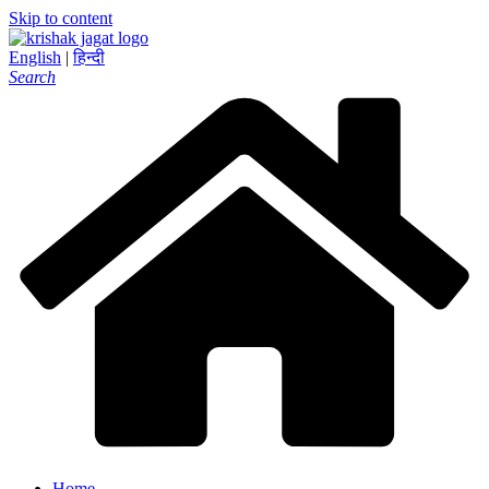
Skip to content
English
|
हिन्दी
Search
Home