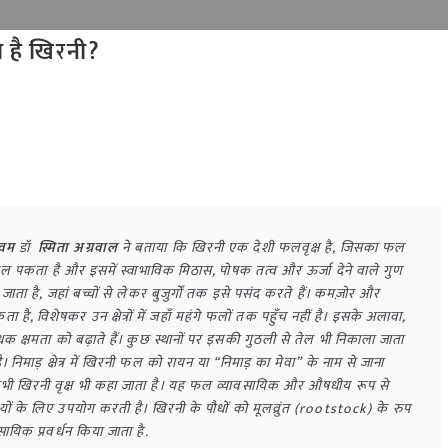
ा है खिरनी
?
वम 
डॉ
  स्मिता अग्रवाल 
ने बताया कि खिरनी एक देशी फलवृक्ष है, जिसका फल 
ह फल पकता है और इसमें स्वाभाविक मिठास, पोषक तत्व और ऊर्जा देने वाले गुण 
ाना जाता है, जहां बच्चों से लेकर बुजुर्गों तक इसे पसंद करते हैं। कमज़ोर और 
है, विशेषकर उन क्षेत्रों में जहाँ महंगे फलों तक पहुँच नहीं है। इसके अलावा, 
िरोधक क्षमता को बढ़ाते हैं। कुछ स्थानों पर इसकी गुठली से तेल भी निकाला जाता 
 निमाड़ क्षेत्र में खिरनी फल को रायन या “निमाड़ का मेवा” के नाम से जाना 
ी-कभी खिरनी वृक्ष भी कहा जाता है। यह फल व्यावसायिक और औषधीय रूप से 
देश्यों के लिए उपयोग करती है। खिरनी के पौधों को मूलव्रुंत (rootstock) के रुप 
वसायिक प्रवर्धन किया जाता है. 