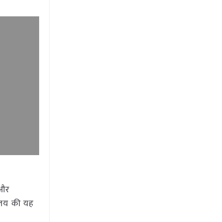
 और
यालय की यह