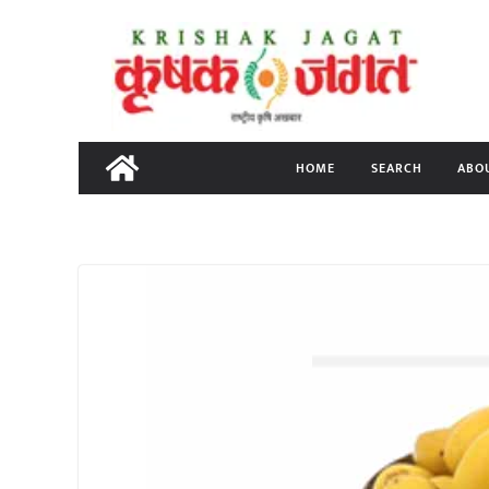
Skip
to
content
HOME
SEARCH
ABO