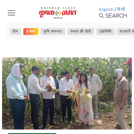
Skip
English
|
हिन्दी
to
Search
content
होम
ई-पेपर
कृषि समाचार
फसल की खेती
उद्यानिकी
सरकारी य