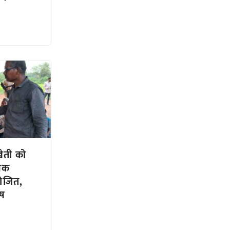
खेती को
ृषक
योजित,
ेष