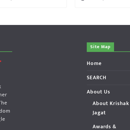
Site Map
Home
SEARCH
k
About Us
her
The
About Krishak
edom
Jagat
gle
Awards &