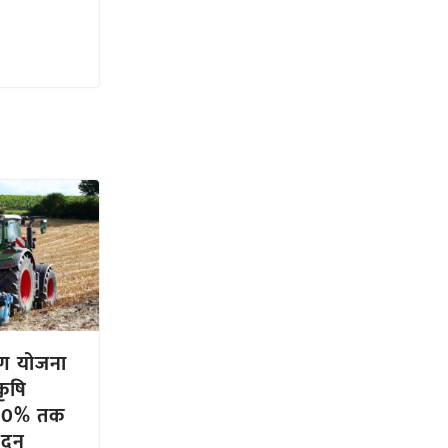
करण योजना
कृषि
 80% तक
ेदन