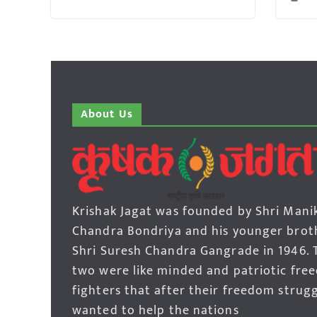
About Us
Krishak Jagat was founded by Shri Mani
Chandra Bondriya and his younger brot
Shri Suresh Chandra Gangrade in 1946. 
two were like minded and patriotic fre
fighters that after their freedom strug
wanted to help the nations