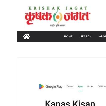
Skip
to
content
HOME
SEARCH
ABO