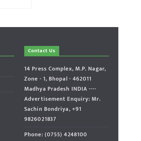
Contact Us
14 Press Complex, M.P. Nagar,
Zone - 1, Bhopal - 462011
Madhya Pradesh INDIA ----
Advertisement Enquiry: Mr.
Sachin Bondriya, +91
9826021837
Phone: (0755) 4248100