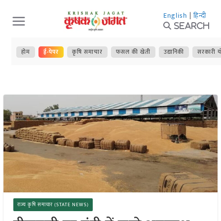
Skip
English
|
हिन्दी
to
Search
content
होम
ई-पेपर
कृषि समाचार
फसल की खेती
उद्यानिकी
सरकारी य
राज्य कृषि समाचार (STATE NEWS)