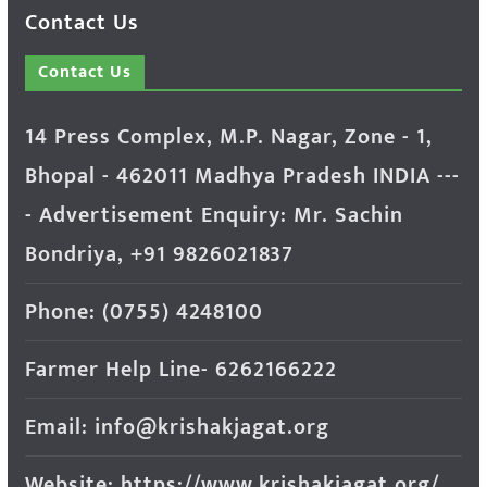
Contact Us
Contact Us
14 Press Complex, M.P. Nagar, Zone - 1,
Bhopal - 462011 Madhya Pradesh INDIA ---
- Advertisement Enquiry: Mr. Sachin
Bondriya, +91 9826021837
Phone: (0755) 4248100
Farmer Help Line- 6262166222
Email: info@krishakjagat.org
Website: https://www.krishakjagat.org/