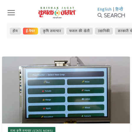
Skip
English
|
हिन्दी
to
Search
content
होम
ई-पेपर
कृषि समाचार
फसल की खेती
उद्यानिकी
सरकारी य
राज्य कृषि समाचार (STATE NEWS)