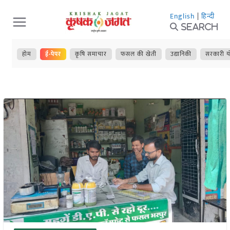
Skip
English
|
हिन्दी
to
Search
content
होम
ई-पेपर
कृषि समाचार
फसल की खेती
उद्यानिकी
सरकारी य