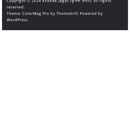
Copyright © 2026
Krishak Jagat (कृषक जगत)
. All rights
reserved.
Theme:
ColorMag Pro
by ThemeGrill. Powered by
WordPress
.