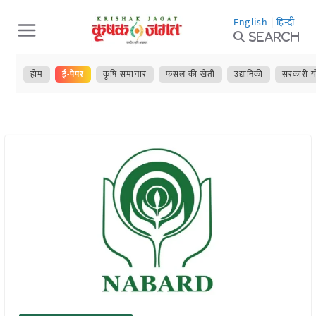
Skip
English
|
हिन्दी
to
Search
content
होम
ई-पेपर
कृषि समाचार
फसल की खेती
उद्यानिकी
सरकारी य