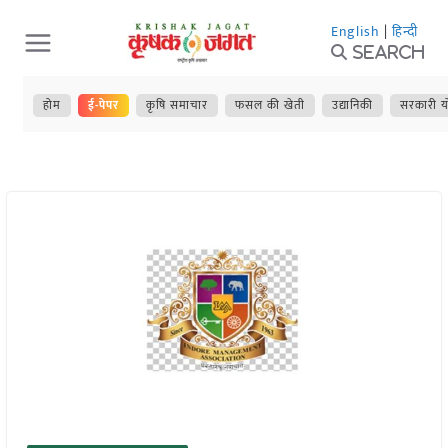
Skip
English
|
हिन्दी
to
Search
content
होम
ई-पेपर
कृषि समाचार
फसल की खेती
उद्यानिकी
सरकारी य