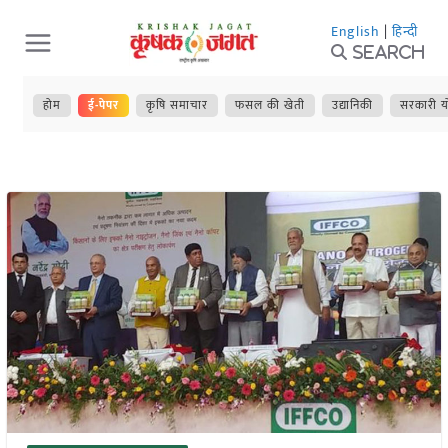
Skip
English
|
हिन्दी
to
Search
content
होम
ई-पेपर
कृषि समाचार
फसल की खेती
उद्यानिकी
सरकारी य