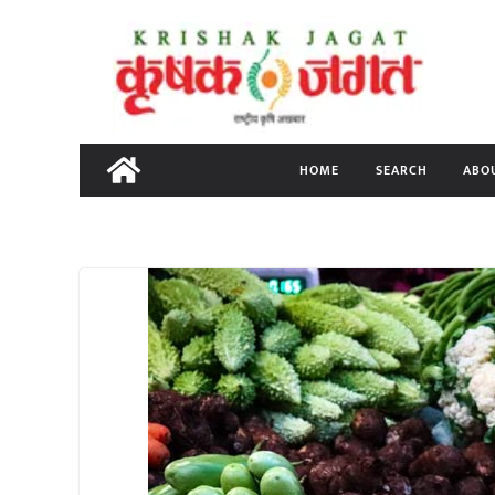
Skip
to
content
HOME
SEARCH
ABO