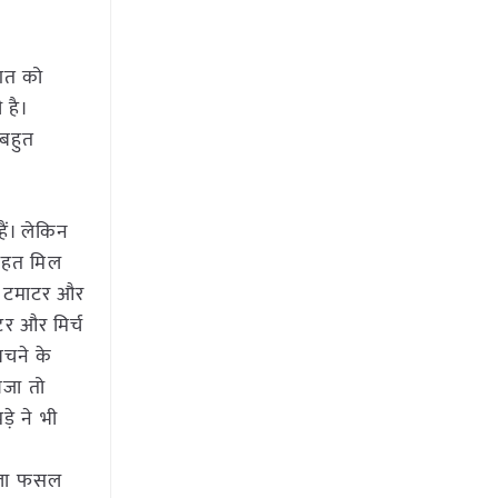
जगत को
 है।
 बहुत
ैं। लेकिन
राहत मिल
ें टमाटर और
टर और मिर्च
बचने के
वजा तो
़े ने भी
 केला फसल