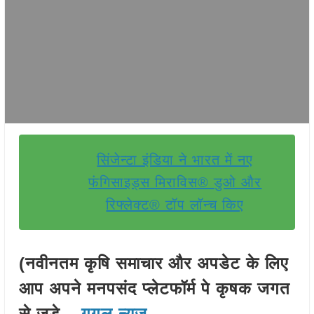
सिंजेन्टा इंडिया ने भारत में नए
फंगिसाइड्स मिराविस® डुओ और
रिफ्लेक्ट® टॉप लॉन्च किए
(नवीनतम कृषि समाचार और अपडेट के लिए
आप अपने मनपसंद प्लेटफॉर्म पे कृषक जगत
से जुड़े –
गूगल न्यूज़
,