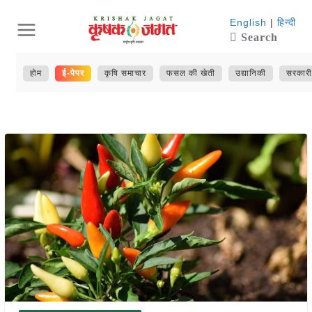
Skip
English
|
हिन्दी
Search
to
content
होम
ई-पेपर
कृषि समाचार
फसल की खेती
उद्यानिकी
सरकारी