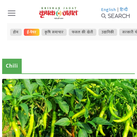
Skip
English
|
हिन्दी
to
Search
content
होम
ई-पेपर
कृषि समाचार
फसल की खेती
उद्यानिकी
सरकारी य
Chili