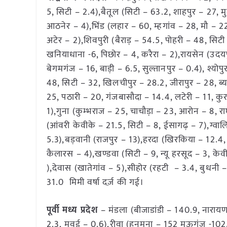
5, सिटी – 2.4),बैतूल (सिटी – 63.2, शाहपुर – 27, मु
आठनेर – 4),भिंड (लहार – 60, म्हगांव – 28, मौ – 22
अटेर – 2),शिवपुरी (बैराड़ – 54.5, पोहरी – 48, स
खनियाधाना -6, पिछोर – 4, करैरा – 2),रायसेन (उदयप
बेगमगंज – 16, बाड़ी – 6.5, सुल्तानपुर – 0.4), श्यो
48, सिटी – 32, खिलचीपुर – 28.2, जीरापुर – 28, ब्य
25, पठारी – 20, गंजबासौदा – 14.4, लटेरी – 11, 
1),गुना (कुम्भराज – 25, चाचौड़ा – 23, आरोन – 8, 
(आंवरी केवीके – 21.5, सिटी – 8, ईसागढ़ – 7),ग्वाल
5.3),बड़वानी (राजपुर – 13),हरदा (खिरकिया – 12.4, 
कैलारस – 4),खण्डवा (सिटी – 9, न्यू हरसूद – 3, केवी
),देवास (खातेगांव – 5),सीहोर (रहटी – 3.4, बुधनी
31.0 मिमी वर्षा दर्ज़ की गई।
पूर्वी मध्य प्रदेश
– मंडला (बीजाडांडी – 140.9, नारायण
2.3, मवई – 0.6),रीवा (हनुमना – 152 मऊगंज -102.५,