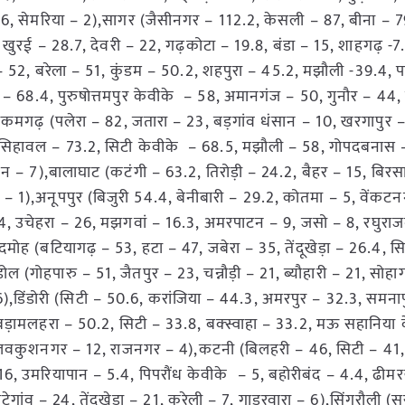
 2.6, सेमरिया – 2),सागर (जैसीनगर – 112.2, केसली – 87, बीना – 7
ुरई – 28.7, देवरी – 22, गढ़कोटा – 19.8, बंडा – 15, शाहगढ़ -
– 52, बरेला – 51, कुंडम – 50.2, शहपुरा – 45.2, मझौली -39.4, 
वई – 68.4, पुरुषोत्तमपुर केवीके – 58, अमानगंज – 50, गुनौर – 44,
मगढ़ (पलेरा – 82, जतारा – 23, बड़गांव धंसान – 10, खरगापुर –
ी (सिहावल – 73.2, सिटी केवीके – 68.5, मझौली – 58, गोपदबनास 
न – 7),बालाघाट (कटंगी – 63.2, तिरोड़ी – 24.2, बैहर – 15, बिरस
ी – 1),अनूपपुर (बिजुरी 54.4, बेनीबारी – 29.2, कोतमा – 5, वेंकट
 54, उचेहरा – 26, मझगवां – 16.3, अमरपाटन – 9, जसो – 8, रघुरा
ोह (बटियागढ़ – 53, हटा – 47, जबेरा – 35, तेंदूखेड़ा – 26.4, स
ल (गोहपारु – 51, जैतपुर – 23, चन्नौड़ी – 21, ब्यौहारी – 21, सोहा
),डिंडोरी (सिटी – 50.6, करांजिया – 44.3, अमरपुर – 32.3, समना
बड़ामलहरा – 50.2, सिटी – 33.8, बक्स्वाहा – 33.2, मऊ सहानिया
, लवकुशनगर – 12, राजनगर – 4),कटनी (बिलहरी – 46, सिटी – 41,
16, उमरियापान – 5.4, पिपरौंध केवीके – 5, बहोरीबंद – 4.4, ढीमरख
ेगांव – 24, तेंदूखेड़ा – 21, करेली – 7, गाड़रवारा – 6),सिंगरौली 