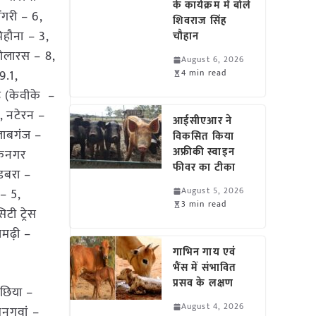
के कार्यक्रम में बोले
ंगरी – 6,
शिवराज सिंह
िहौना – 3,
चौहान
कोलारस – 8,
August 6, 2026
9.1,
4 min read
ढ़ (केवीके –
, नटेरन –
आईसीएआर ने
लाबगंज –
विकसित किया
अफ्रीकी स्वाइन
शोकनगर
फीवर का टीका
 डबरा –
August 5, 2026
 – 5,
3 min read
टी ट्रेस
मढ़ी –
गाभिन गाय एवं
भैंस में संभावित
प्रसव के लक्षण
िछिया –
August 4, 2026
मनगवां –