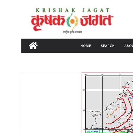
Skip
to
content
HOME
SEARCH
ABO