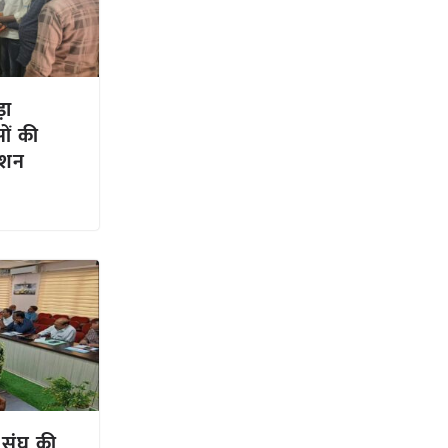
़ा
ों की
क्शन
 संघ की