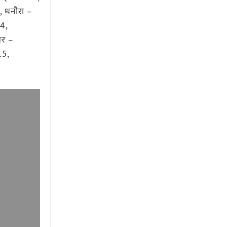
, धनौरा –
.4,
सर –
8.5,