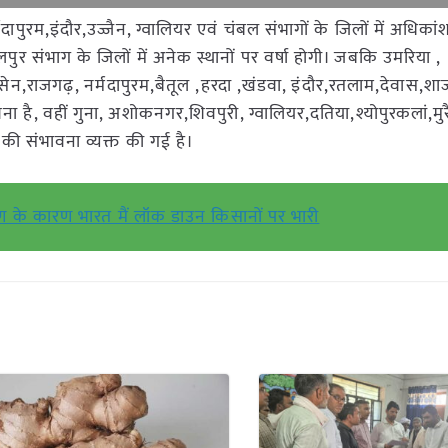
पुरम,इंदौर,उज्जैन, ग्वालियर एवं चंबल संभागों के जिलों में अधिकांश
र संभाग के जिलों में अनेक स्थानों पर वर्षा होगी। जबकि उमरिया ,
सेन,राजगढ़, नर्मदापुरम,बैतूल ,हरदा ,खंडवा, इंदौर,रतलाम,देवास,श
वना है, वहीं गुना, अशोकनगर,शिवपुरी, ग्वालियर,दतिया,श्योपुरकलां,मु
ा की संभावना व्यक्त की गई है।
मण के कारण भारत मैं लॉक डाउन किसानों पर भारी