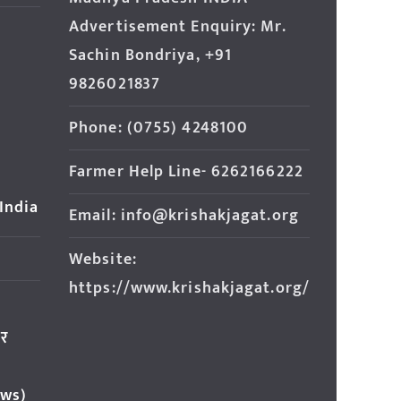
Advertisement Enquiry: Mr.
Sachin Bondriya, +91
9826021837
Phone: (0755) 4248100
Farmer Help Line- 6262166222
 India
Email: info@krishakjagat.org
Website:
https://www.krishakjagat.org/
ार
ews)