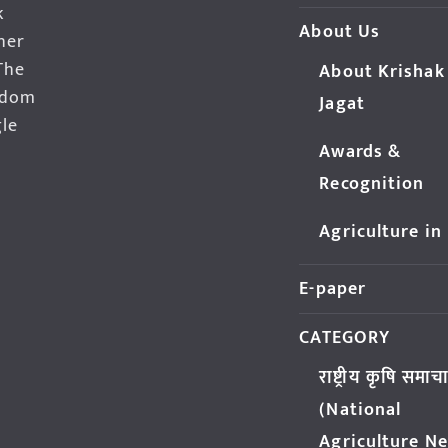
k
About Us
her
The
About Krishak
edom
Jagat
gle
Awards &
Recognition
Agriculture in
E-paper
CATEGORY
राष्ट्रीय कृषि समाच
(National
Agriculture N