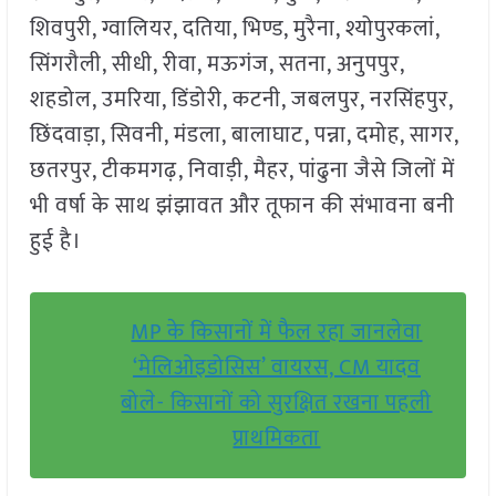
शिवपुरी, ग्वालियर, दतिया, भिण्ड, मुरैना, श्योपुरकलां,
सिंगरौली, सीधी, रीवा, मऊगंज, सतना, अनुपपुर,
शहडोल, उमरिया, डिंडोरी, कटनी, जबलपुर, नरसिंहपुर,
छिंदवाड़ा, सिवनी, मंडला, बालाघाट, पन्ना, दमोह, सागर,
छतरपुर, टीकमगढ़, निवाड़ी, मैहर, पांढुना जैसे जिलों में
भी वर्षा के साथ झंझावत और तूफान की संभावना बनी
हुई है।
MP के किसानों में फैल रहा जानलेवा
‘मेलिओइडोसिस’ वायरस, CM यादव
बोले- किसानों को सुरक्षित रखना पहली
प्राथमिकता