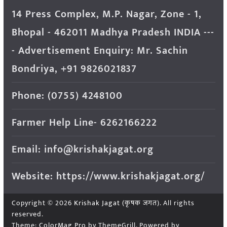
14 Press Complex, M.P. Nagar, Zone - 1,
Bhopal - 462011 Madhya Pradesh INDIA ---
- Advertisement Enquiry: Mr. Sachin
Bondriya, +91 9826021837
Phone: (0755) 4248100
Farmer Help Line- 6262166222
Email: info@krishakjagat.org
Website: https://www.krishakjagat.org/
Copyright © 2026
Krishak Jagat (कृषक जगत)
. All rights
reserved.
Theme:
ColorMag Pro
by ThemeGrill. Powered by