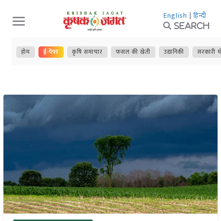
Skip
English
|
हिन्दी
to
Search
content
होम
ई-पेपर
कृषि समाचार
फसल की खेती
उद्यानिकी
सरकारी य