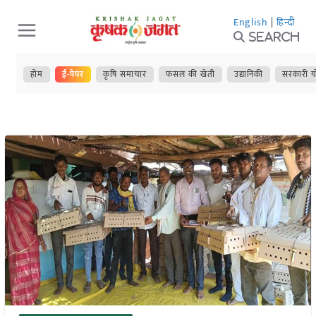
Skip
English
|
हिन्दी
to
Search
content
होम
ई-पेपर
कृषि समाचार
फसल की खेती
उद्यानिकी
सरकारी य