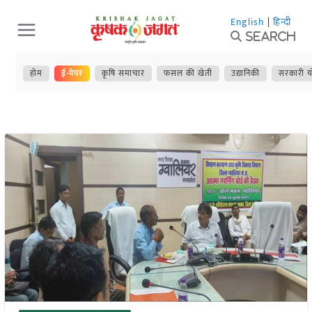
Skip
English
|
हिन्दी
to
Search
content
होम
ई-पेपर
कृषि समाचार
फसल की खेती
उद्यानिकी
सरकारी य