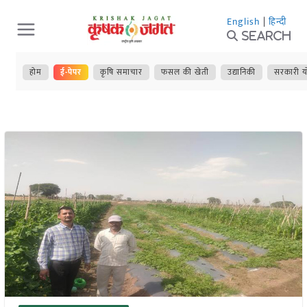
Skip
English
|
हिन्दी
to
Search
content
होम
ई-पेपर
कृषि समाचार
फसल की खेती
उद्यानिकी
सरकारी य