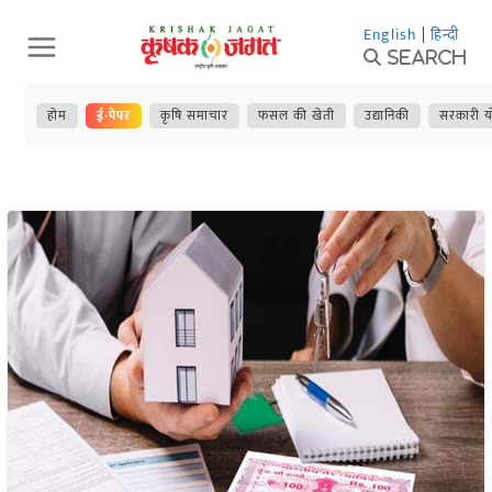
Skip
English
|
हिन्दी
to
Search
content
होम
ई-पेपर
कृषि समाचार
फसल की खेती
उद्यानिकी
सरकारी य