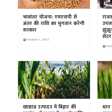
भावांतर योजना: एमएसपी से
राजस
अंतर की राशि का भुगतान करेगी
उपलब
सरकार
झुंझु
सेंटर
October 1, 2025
Octo
खाद्यान्न उत्पादन में बिहार की
धान 