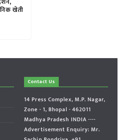
्शन,
ुनिक खेती
Contact Us
14 Press Complex, M.P. Nagar,
Zone - 1, Bhopal - 462011
Madhya Pradesh INDIA ----
Advertisement Enquiry: Mr.
Sachin Bondriya, +91